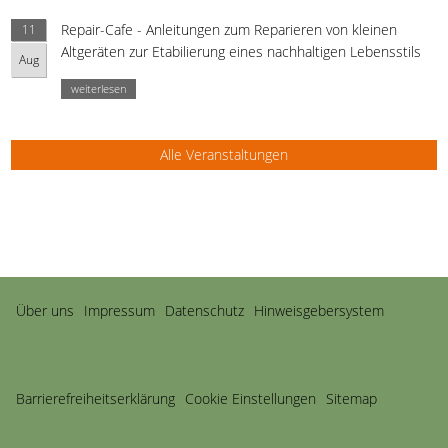
Repair-Cafe - Anleitungen zum Reparieren von kleinen
11
Altgeräten zur Etabilierung eines nachhaltigen Lebensstils
Aug
weiterlesen
Alle Veranstaltungen
Navigation
Über uns
Impressum
Datenschutz
Hinweisgebersystem
überspringen
Barriere­freiheits­erklärung
Cookie Einstellungen
Sitemap