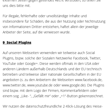
externen Seiten gegen geltendes Recht verstoßen, so teilen Sie
uns dies bitte mit.
Für illegale, fehlerhafte oder unvollständige Inhalte und
insbesondere für Schäden, die aus der Nutzung oder Nichtnutzung
von Informationen Dritter entstehen, haftet allein der jeweilige
Anbieter der Seite, auf die verwiesen wurde.
9 Social Plugins
Auf unseren Webseiten verwenden wir teilweise auch Social
Plugins, bspw. solche der Sozialen Netzwerke Facebook, Twitter,
YouTube oder Google+. Diese werden oftmals in den USA oder
anderen Ländern außerhalb Deutschlands und der EU technisch
betrieben und teilweise über nationale Gesellschaften in der EU
angeboten (s. zu den Anbietern die Webseiten www.facebook.de,
www.twitter.de, www.youtube.de oder www.google.de). Die PlugIns
sind bspw. mit dem Logo der Firmen, Kommentarfeldern oder
einem sog. „Like- “, „Gefällt mir“ oder „+1“-Button gekennzeichnet.
Wir nutzen die datenschutzfreundliche 2-Klick-Lösung des Heise-