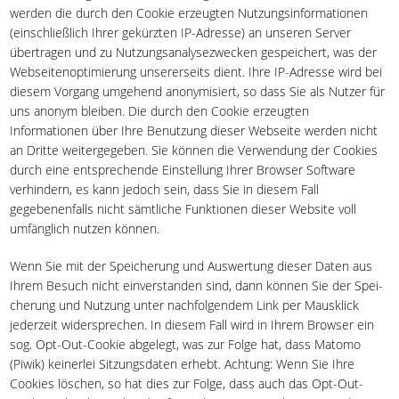
werden die durch den Cookie erzeugten Nutzungsinformationen
(einschließlich Ihrer gekürzten IP-Adresse) an unseren Server
übertragen und zu Nutzungsanalysezwecken gespeichert, was der
Webseitenoptimierung unsererseits dient. Ihre IP-Adresse wird bei
diesem Vorgang umge­hend anony­mi­siert, so dass Sie als Nutzer für
uns anonym bleiben. Die durch den Cookie erzeugten
Informationen über Ihre Benutzung dieser Webseite werden nicht
an Dritte weitergegeben. Sie können die Verwendung der Cookies
durch eine entsprechende Einstellung Ihrer Browser Software
verhindern, es kann jedoch sein, dass Sie in diesem Fall
gegebenenfalls nicht sämtliche Funktionen dieser Website voll
umfänglich nutzen können.
Wenn Sie mit der Spei­che­rung und Aus­wer­tung die­ser Daten aus
Ihrem Besuch nicht ein­ver­stan­den sind, dann kön­nen Sie der Spei­
che­rung und Nut­zung unter nachfolgendem Link per Maus­klick
jederzeit wider­spre­chen. In diesem Fall wird in Ihrem Browser ein
sog. Opt-Out-Cookie abgelegt, was zur Folge hat, dass Matomo
(Piwik) kei­ner­lei Sit­zungs­da­ten erhebt. Achtung: Wenn Sie Ihre
Cookies löschen, so hat dies zur Folge, dass auch das Opt-Out-