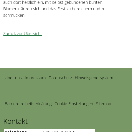
auch dort herzlich ein, mit selbst gebundenen bunten
Blumenkränzen sich und das Fest zu bereichern und zu
schmücken.
Zurück zur Übersicht
Navigation
Über uns
Impressum
Datenschutz
Hinweisgebersystem
überspringen
Barriere­freiheits­erklärung
Cookie Einstellungen
Sitemap
Kontakt