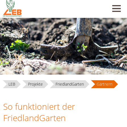
LEB
Projekte
FriedlandGarten
Gärtnern
So funktioniert der
FriedlandGarten