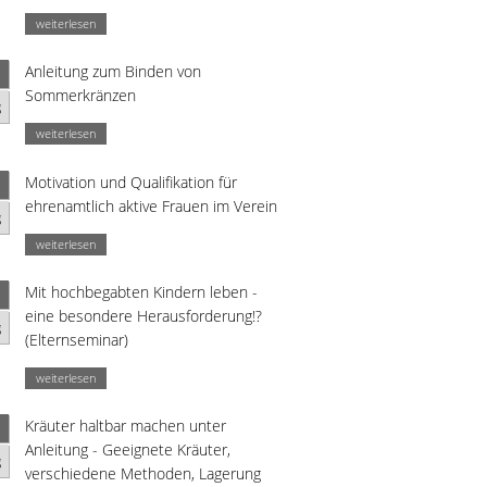
weiterlesen
Anleitung zum Binden von
Sommerkränzen
g
weiterlesen
Motivation und Qualifikation für
ehrenamtlich aktive Frauen im Verein
g
weiterlesen
Mit hochbegabten Kindern leben -
eine besondere Herausforderung!?
g
(Elternseminar)
weiterlesen
Kräuter haltbar machen unter
Anleitung - Geeignete Kräuter,
g
verschiedene Methoden, Lagerung