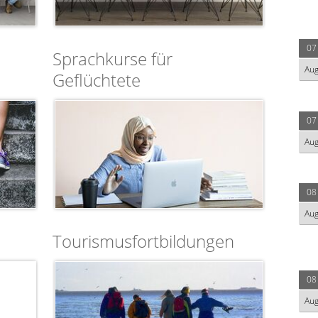
07
Sprachkurse für
Au
Geflüchtete
07
Au
08
Au
Tourismusfortbildungen
08
Au