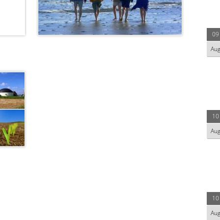
09
Au
10
Au
10
Au