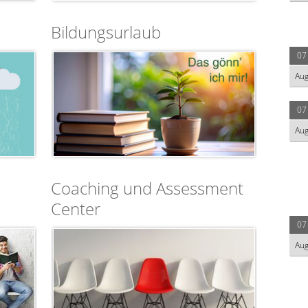
Bildungsurlaub
07
Au
07
Au
Coaching und Assessment
Center
07
Au