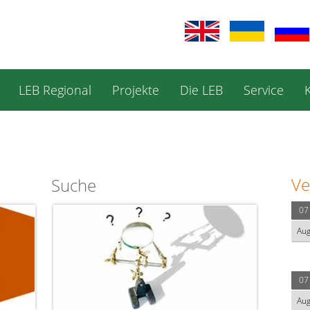
LEB Regional
Projekte
Die LEB
Service
Ve
Suche
07
Au
07
Au