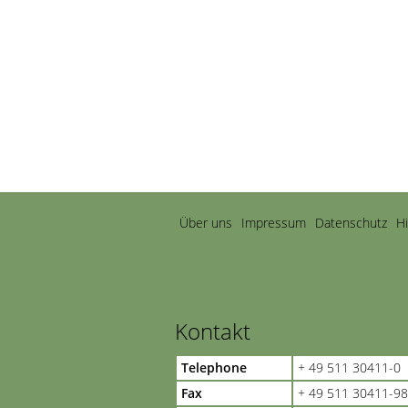
Navigation
Über uns
Impressum
Datenschutz
H
überspringen
Kontakt
Telephone
+ 49 511 30411-0
Fax
+ 49 511 30411-98