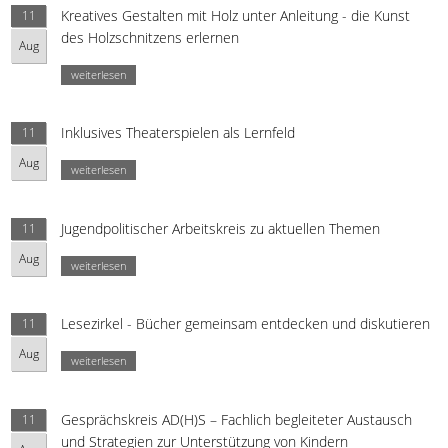
Kreatives Gestalten mit Holz unter Anleitung - die Kunst
11
des Holzschnitzens erlernen
Aug
weiterlesen
Inklusives Theaterspielen als Lernfeld
11
Aug
weiterlesen
Jugendpolitischer Arbeitskreis zu aktuellen Themen
11
Aug
weiterlesen
Lesezirkel - Bücher gemeinsam entdecken und diskutieren
11
Aug
weiterlesen
Gesprächskreis AD(H)S – Fachlich begleiteter Austausch
11
und Strategien zur Unterstützung von Kindern