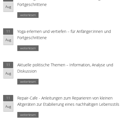
Fortgeschrittene
Aug
weiterlesen
Yoga erlernen und vertiefen – für Anfänger:innen und
11
Fortgeschrittene
Aug
weiterlesen
Aktuelle politische Themen – Information, Analyse und
11
Diskussion
Aug
weiterlesen
Repair-Cafe - Anleitungen zum Reparieren von kleinen
11
Altgeräten zur Etabilierung eines nachhaltigen Lebensstils
Aug
weiterlesen