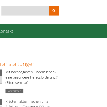
Suchbegriffe
Kontakt
ranstaltungen
Mit hochbegabten Kindern leben -
eine besondere Herausforderung!?
g
(Elternseminar)
weiterlesen
Kräuter haltbar machen unter
Anleitung - Geeignete Kräuter,