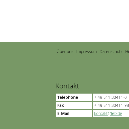
Navigation
Über uns
Impressum
Datenschutz
H
überspringen
Kontakt
Telephone
+ 49 511 30411-0
Fax
+ 49 511 30411-98
E-Mail
kontakt@leb.de