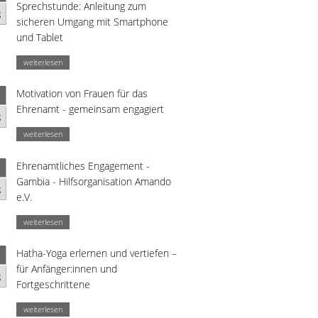
Sprechstunde: Anleitung zum
g
sicheren Umgang mit Smartphone
und Tablet
weiterlesen
Motivation von Frauen für das
Ehrenamt - gemeinsam engagiert
g
weiterlesen
Ehrenamtliches Engagement -
Gambia - Hilfsorganisation Amando
g
e.V.
weiterlesen
Hatha-Yoga erlernen und vertiefen –
für Anfänger:innen und
g
Fortgeschrittene
weiterlesen