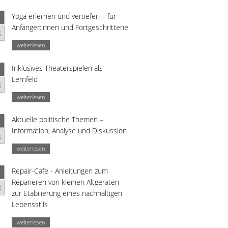
Yoga erlernen und vertiefen – für
Anfänger:innen und Fortgeschrittene
g
weiterlesen
Inklusives Theaterspielen als
Lernfeld
g
weiterlesen
Aktuelle politische Themen –
Information, Analyse und Diskussion
g
weiterlesen
Repair-Cafe - Anleitungen zum
Reparieren von kleinen Altgeräten
g
zur Etabilierung eines nachhaltigen
Lebensstils
weiterlesen