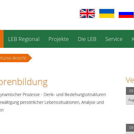
LEB Regional
Projekte
Die LEB
Service
Kurse-Ansicht
Ve
iorenbildung
08
dynamischer Prozesse - Denk- und Beziehungsstrukturen
Au
ewältigung persönlicher Lebenssituationen, Analyse und
en
08