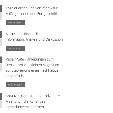
Yoga erlernen und vertiefen – für
Anfänger:innen und Fortgeschrittene
g
weiterlesen
Aktuelle politische Themen –
Information, Analyse und Diskussion
g
weiterlesen
Repair-Cafe - Anleitungen zum
Reparieren von kleinen Altgeräten
g
zur Etabilierung eines nachhaltigen
Lebensstils
weiterlesen
Kreatives Gestalten mit Holz unter
Anleitung - die Kunst des
g
Holzschnitzens erlernen