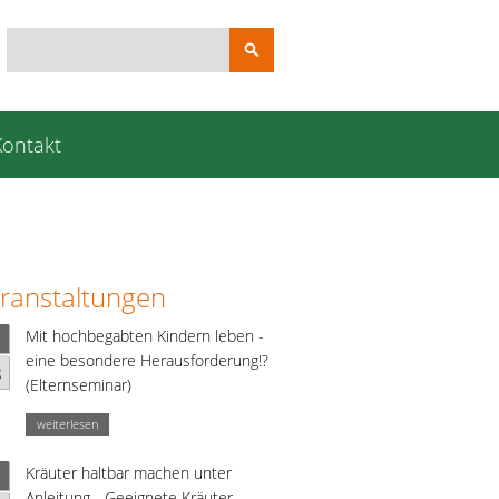
Suchbegriffe
Kontakt
ranstaltungen
Mit hochbegabten Kindern leben -
eine besondere Herausforderung!?
g
(Elternseminar)
weiterlesen
Kräuter haltbar machen unter
Anleitung - Geeignete Kräuter,