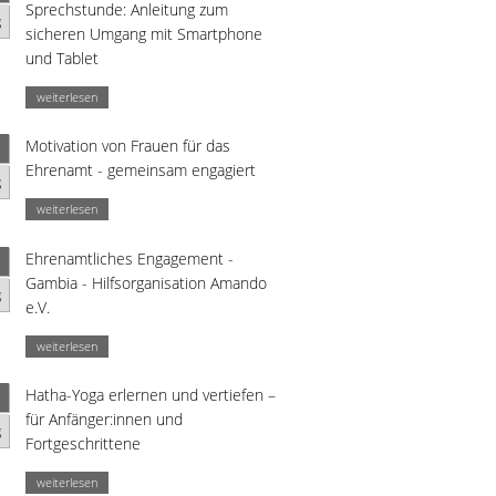
Sprechstunde: Anleitung zum
g
sicheren Umgang mit Smartphone
und Tablet
weiterlesen
Motivation von Frauen für das
Ehrenamt - gemeinsam engagiert
g
weiterlesen
Ehrenamtliches Engagement -
Gambia - Hilfsorganisation Amando
g
e.V.
weiterlesen
Hatha-Yoga erlernen und vertiefen –
für Anfänger:innen und
g
Fortgeschrittene
weiterlesen