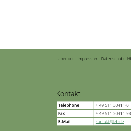
Navigation
Über uns
Impressum
Datenschutz
H
überspringen
Kontakt
Telephone
+ 49 511 30411-0
Fax
+ 49 511 30411-98
E-Mail
kontakt@leb.de