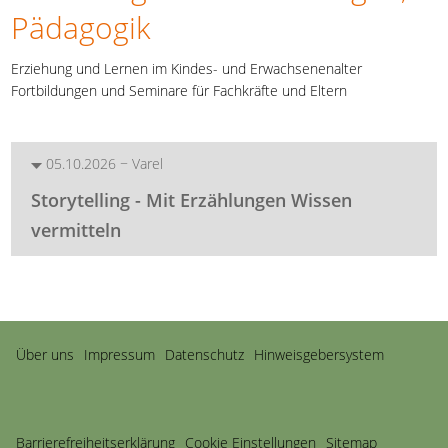
Pädagogik
Erziehung und Lernen im Kindes- und Erwachsenenalter
Fortbildungen und Seminare für Fachkräfte und Eltern
05.10.2026 − Varel
Storytelling - Mit Erzählungen Wissen
vermitteln
Navigation
Über uns
Impressum
Datenschutz
Hinweisgebersystem
überspringen
Barriere­freiheits­erklärung
Cookie Einstellungen
Sitemap