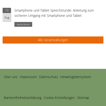
Smartphone und Tablet-Sprechstunde: Anleitung zum
10
sicheren Umgang mit Smartphone und Tablet
Aug
weiterlesen
Alle Veranstaltungen
Navigation
Über uns
Impressum
Datenschutz
Hinweisgebersystem
überspringen
Barriere­freiheits­erklärung
Cookie Einstellungen
Sitemap