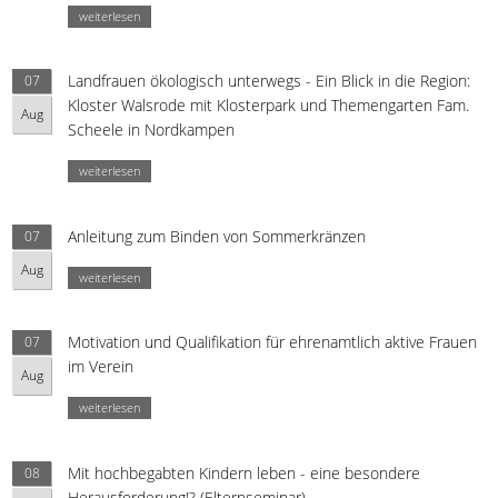
weiterlesen
Landfrauen ökologisch unterwegs - Ein Blick in die Region:
07
Kloster Walsrode mit Klosterpark und Themengarten Fam.
Aug
Scheele in Nordkampen
weiterlesen
Anleitung zum Binden von Sommerkränzen
07
Aug
weiterlesen
Motivation und Qualifikation für ehrenamtlich aktive Frauen
07
im Verein
Aug
weiterlesen
Mit hochbegabten Kindern leben - eine besondere
08
Herausforderung!? (Elternseminar)