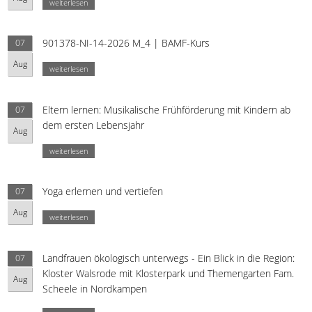
weiterlesen
901378-NI-14-2026 M_4 | BAMF-Kurs
07
Aug
weiterlesen
Eltern lernen: Musikalische Frühförderung mit Kindern ab
07
dem ersten Lebensjahr
Aug
weiterlesen
Yoga erlernen und vertiefen
07
Aug
weiterlesen
Landfrauen ökologisch unterwegs - Ein Blick in die Region:
07
Kloster Walsrode mit Klosterpark und Themengarten Fam.
Aug
Scheele in Nordkampen