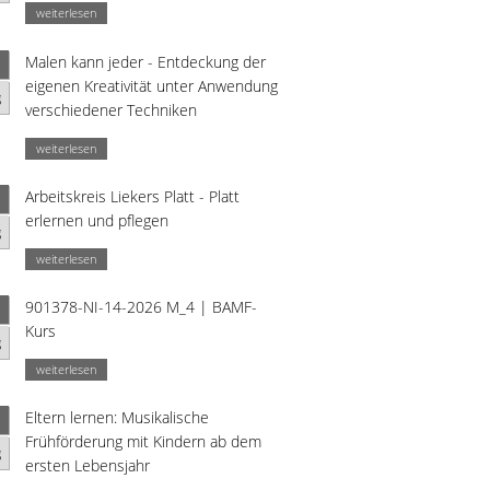
weiterlesen
Malen kann jeder - Entdeckung der
eigenen Kreativität unter Anwendung
g
verschiedener Techniken
weiterlesen
Arbeitskreis Liekers Platt - Platt
erlernen und pflegen
g
weiterlesen
901378-NI-14-2026 M_4 | BAMF-
Kurs
g
weiterlesen
Eltern lernen: Musikalische
Frühförderung mit Kindern ab dem
g
ersten Lebensjahr