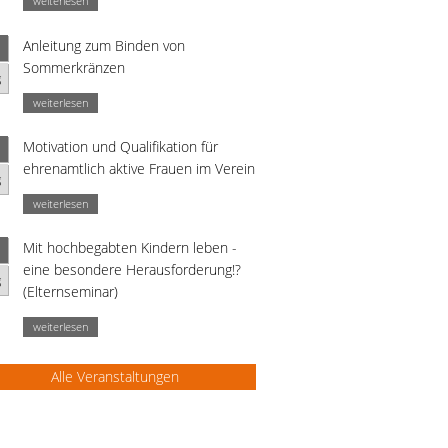
weiterlesen
Anleitung zum Binden von
Sommerkränzen
g
weiterlesen
Motivation und Qualifikation für
ehrenamtlich aktive Frauen im Verein
g
weiterlesen
Mit hochbegabten Kindern leben -
eine besondere Herausforderung!?
g
(Elternseminar)
weiterlesen
Alle Veranstaltungen