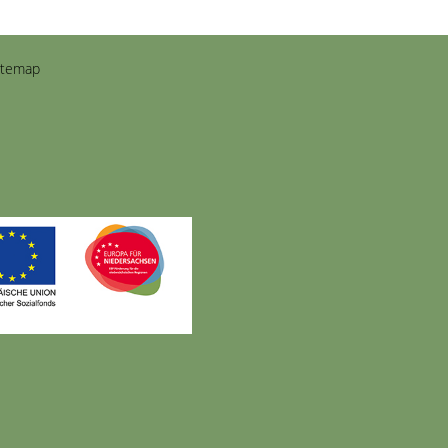
itemap