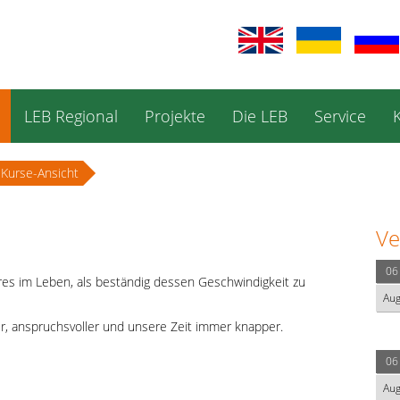
LEB Regional
Projekte
Die LEB
Service
Kurse-Ansicht
Ve
06
eres im Leben, als beständig dessen Geschwindigkeit zu
Au
r, anspruchsvoller und unsere Zeit immer knapper.
06
Au