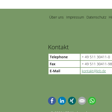
Navigation
Über uns
Impressum
Datenschutz
H
überspringen
Kontakt
Telephone
+ 49 511 30411-0
Fax
+ 49 511 30411-98
E-Mail
kontakt@leb.de
Facebook
LinkedIn
Xing
E-mail
WhatsApp