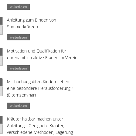
weiterlesen
Anleitung zum Binden von
Sommerkränzen
g
weiterlesen
Motivation und Qualifikation für
ehrenamtlich aktive Frauen im Verein
g
weiterlesen
Mit hochbegabten Kindern leben -
eine besondere Herausforderung!?
g
(Elternseminar)
weiterlesen
Kräuter haltbar machen unter
Anleitung - Geeignete Kräuter,
g
verschiedene Methoden, Lagerung