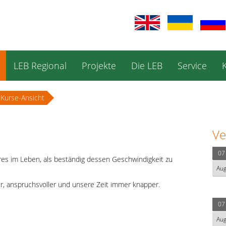
LEB Regional
Projekte
Die LEB
Service
Kurse-Ansicht
Ve
07
eres im Leben, als beständig dessen Geschwindigkeit zu
Au
r, anspruchsvoller und unsere Zeit immer knapper.
07
Au