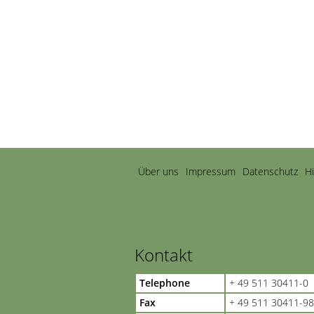
Navigation
Über uns
Impressum
Datenschutz
H
überspringen
Kontakt
Telephone
+ 49 511 30411-0
Fax
+ 49 511 30411-98