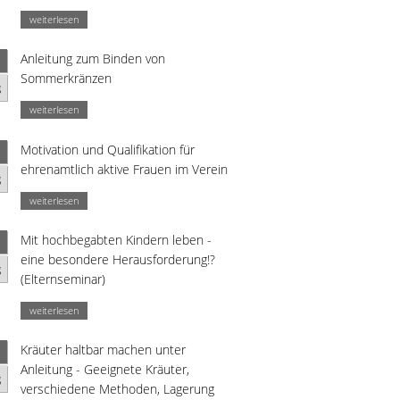
weiterlesen
Anleitung zum Binden von
Sommerkränzen
g
weiterlesen
Motivation und Qualifikation für
ehrenamtlich aktive Frauen im Verein
g
weiterlesen
Mit hochbegabten Kindern leben -
eine besondere Herausforderung!?
g
(Elternseminar)
weiterlesen
Kräuter haltbar machen unter
Anleitung - Geeignete Kräuter,
g
verschiedene Methoden, Lagerung