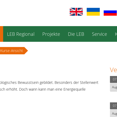
LEB Regional
Projekte
Die LEB
Service
Kurse-Ansicht
Ve
07
kologisches Bewusstsein gebildet. Besonders der Stellenwert
Au
isch erhöht. Doch wann kann man eine Energiequelle
07
Au