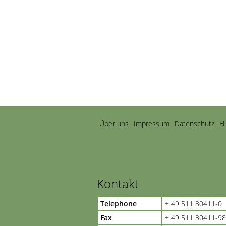
Navigation
Über uns
Impressum
Datenschutz
H
überspringen
Kontakt
Telephone
+ 49 511 30411-0
Fax
+ 49 511 30411-98