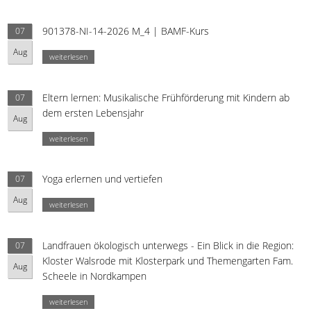
901378-NI-14-2026 M_4 | BAMF-Kurs
07
Aug
weiterlesen
Eltern lernen: Musikalische Frühförderung mit Kindern ab
07
dem ersten Lebensjahr
Aug
weiterlesen
Yoga erlernen und vertiefen
07
Aug
weiterlesen
Landfrauen ökologisch unterwegs - Ein Blick in die Region:
07
Kloster Walsrode mit Klosterpark und Themengarten Fam.
Aug
Scheele in Nordkampen
weiterlesen