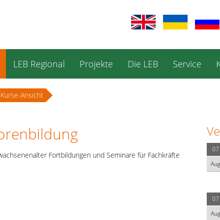
LEB Regional
Projekte
Die LEB
Service
Kurse-Ansicht
Ve
iorenbildung
07
wachsenenalter Fortbildungen und Seminare für Fachkräfte
Au
07
Au