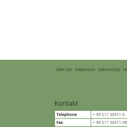
Navigation
Über uns
Impressum
Datenschutz
H
überspringen
Kontakt
Telephone
+ 49 511 30411-0
Fax
+ 49 511 30411-98