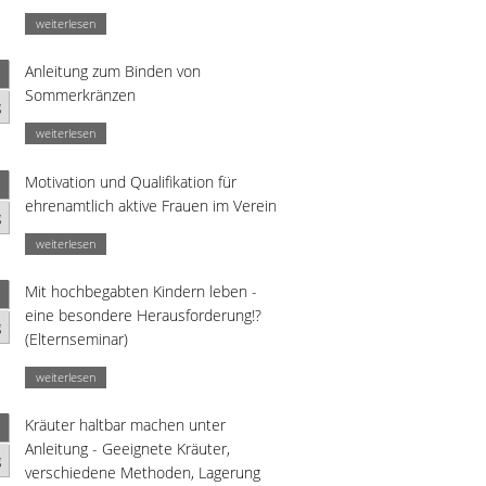
weiterlesen
Anleitung zum Binden von
Sommerkränzen
g
weiterlesen
Motivation und Qualifikation für
ehrenamtlich aktive Frauen im Verein
g
weiterlesen
Mit hochbegabten Kindern leben -
eine besondere Herausforderung!?
g
(Elternseminar)
weiterlesen
Kräuter haltbar machen unter
Anleitung - Geeignete Kräuter,
g
verschiedene Methoden, Lagerung