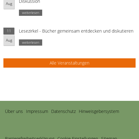
Diskussion
Aug
weiterlesen
Lesezirkel - Bücher gemeinsam entdecken und diskutieren
11
Aug
weiterlesen
Alle Veranstaltungen
Navigation
Über uns
Impressum
Datenschutz
Hinweisgebersystem
überspringen
Barriere­freiheits­erklärung
Cookie Einstellungen
Sitemap