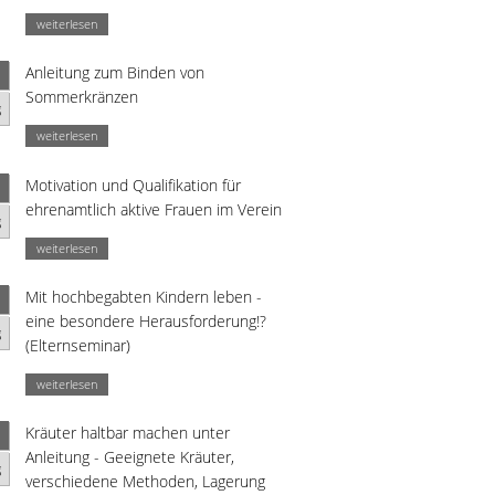
weiterlesen
Anleitung zum Binden von
Sommerkränzen
g
weiterlesen
Motivation und Qualifikation für
ehrenamtlich aktive Frauen im Verein
g
weiterlesen
Mit hochbegabten Kindern leben -
eine besondere Herausforderung!?
g
(Elternseminar)
weiterlesen
Kräuter haltbar machen unter
Anleitung - Geeignete Kräuter,
g
verschiedene Methoden, Lagerung