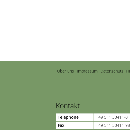
Navigation
Über uns
Impressum
Datenschutz
H
überspringen
Kontakt
Telephone
+ 49 511 30411-0
Fax
+ 49 511 30411-98