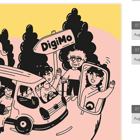
07
Au
07
Au
07
Au