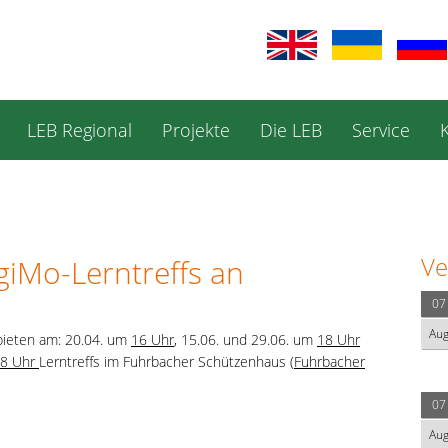
LEB Regional
Projekte
Die LEB
Service
Ve
giMo-Lerntreffs an
07
Au
bieten am: 20.04. um
16 Uhr
, 15.06. und 29.06. um
18 Uhr
8 Uhr
Lerntreffs im Fuhrbacher Schützenhaus (
Fuhrbacher
07
Au