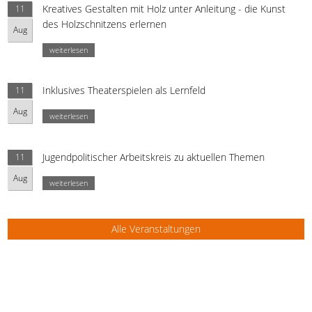
Kreatives Gestalten mit Holz unter Anleitung - die Kunst
11
des Holzschnitzens erlernen
Aug
weiterlesen
Inklusives Theaterspielen als Lernfeld
11
Aug
weiterlesen
Jugendpolitischer Arbeitskreis zu aktuellen Themen
11
Aug
weiterlesen
Alle Veranstaltungen