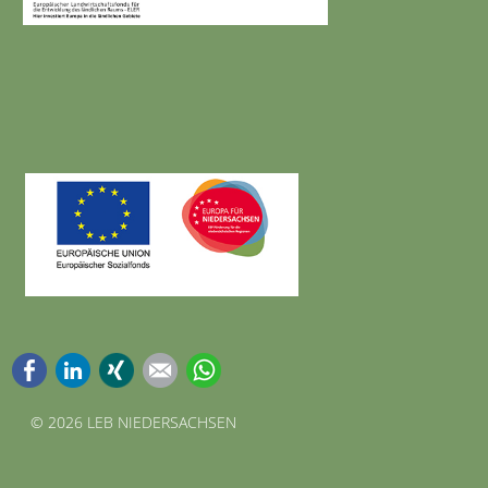
Facebook
LinkedIn
Xing
E-mail
WhatsApp
©
2026 LEB NIEDERSACHSEN