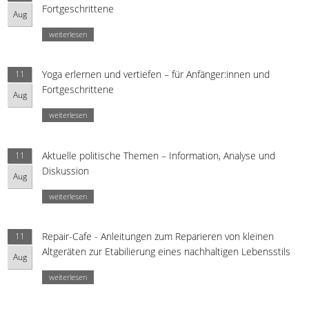
Fortgeschrittene
Aug
weiterlesen
Yoga erlernen und vertiefen – für Anfänger:innen und
11
Fortgeschrittene
Aug
weiterlesen
Aktuelle politische Themen – Information, Analyse und
11
Diskussion
Aug
weiterlesen
Repair-Cafe - Anleitungen zum Reparieren von kleinen
11
Altgeräten zur Etabilierung eines nachhaltigen Lebensstils
Aug
weiterlesen