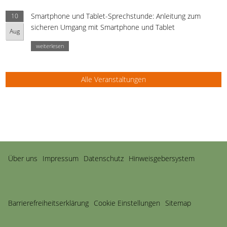
Smartphone und Tablet-Sprechstunde: Anleitung zum
10
sicheren Umgang mit Smartphone und Tablet
Aug
weiterlesen
Alle Veranstaltungen
Navigation
Über uns
Impressum
Datenschutz
Hinweisgebersystem
überspringen
Barriere­freiheits­erklärung
Cookie Einstellungen
Sitemap