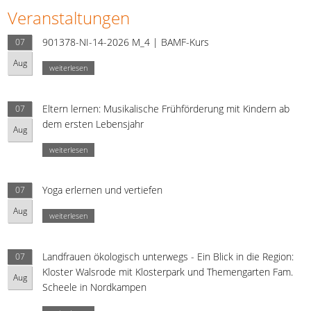
Veranstaltungen
901378-NI-14-2026 M_4 | BAMF-Kurs
07
Aug
weiterlesen
Eltern lernen: Musikalische Frühförderung mit Kindern ab
07
dem ersten Lebensjahr
Aug
weiterlesen
Yoga erlernen und vertiefen
07
Aug
weiterlesen
Landfrauen ökologisch unterwegs - Ein Blick in die Region:
07
Kloster Walsrode mit Klosterpark und Themengarten Fam.
Aug
Scheele in Nordkampen