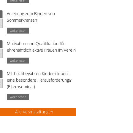
weiterlesen
Anleitung zum Binden von
Sommerkränzen
g
weiterlesen
Motivation und Qualifikation für
ehrenamtlich aktive Frauen im Verein
g
weiterlesen
Mit hochbegabten Kindern leben -
eine besondere Herausforderung!?
g
(Elternseminar)
weiterlesen
Alle Veranstaltungen