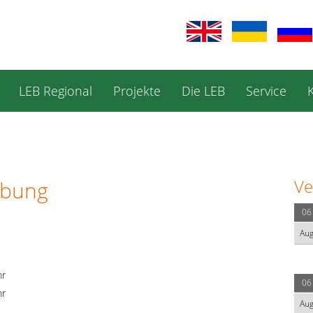
LEB Regional
Projekte
Die LEB
Service
Ve
ebung
06
Au
hr
06
hr
Au