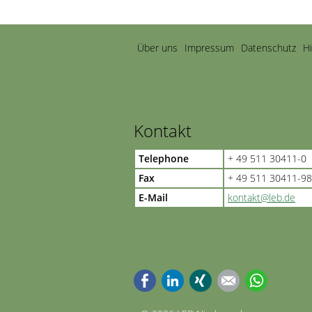
Navigation
Über uns
Impressum
Datenschutz
H
überspringen
Kontakt
Telephone
+ 49 511 30411-0
Fax
+ 49 511 30411-98
E-Mail
kontakt@leb.de
Facebook
LinkedIn
Xing
E-mail
WhatsApp