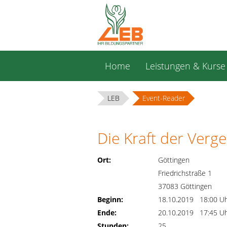
Navigation
Home
Leistungen & Kurse
überspringen
LEB
Event-Reader
Die Kraft der Verg
Ort:
Göttingen
Friedrichstraße 1
37083 Göttingen
Beginn:
18.10.2019 18:00 U
Ende:
20.10.2019 17:45 U
Stunden:
25