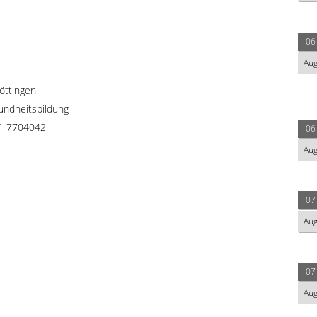
06
Au
öttingen
undheitsbildung
51 7704042
06
Au
07
Au
07
Au