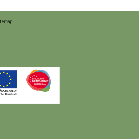
itemap