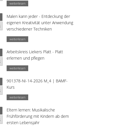
weiterlesen
Malen kann jeder - Entdeckung der
eigenen Kreativität unter Anwendung
g
verschiedener Techniken
weiterlesen
Arbeitskreis Liekers Platt - Platt
erlernen und pflegen
g
weiterlesen
901378-NI-14-2026 M_4 | BAMF-
Kurs
g
weiterlesen
Eltern lernen: Musikalische
Frühförderung mit Kindern ab dem
g
ersten Lebensjahr