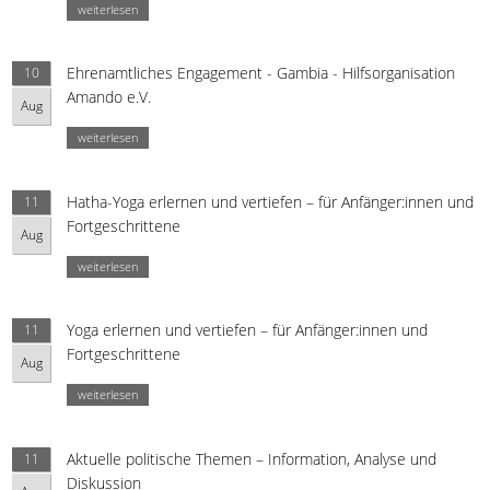
weiterlesen
Ehrenamtliches Engagement - Gambia - Hilfsorganisation
10
Amando e.V.
Aug
weiterlesen
Hatha-Yoga erlernen und vertiefen – für Anfänger:innen und
11
Fortgeschrittene
Aug
weiterlesen
Yoga erlernen und vertiefen – für Anfänger:innen und
11
Fortgeschrittene
Aug
weiterlesen
Aktuelle politische Themen – Information, Analyse und
11
Diskussion