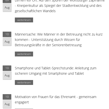
Lernen vor Ort: Auf den Spuren der Wolfsburger Zapfhähne
09
- Kneipenkultur als Spiegel der Stadtentwicklung und des
Aug
gesellschaftlichen Wandels
weiterlesen
Männersache: Wie Männer in der Betreuung nicht zu kurz
10
kommen - Unterstützung durch Wissen für
Aug
Betreuungskräfte in der Seniorenbetreuung
weiterlesen
Smartphone und Tablet-Sprechstunde: Anleitung zum
10
sicheren Umgang mit Smartphone und Tablet
Aug
weiterlesen
Motivation von Frauen für das Ehrenamt - gemeinsam
10
engagiert
Aug