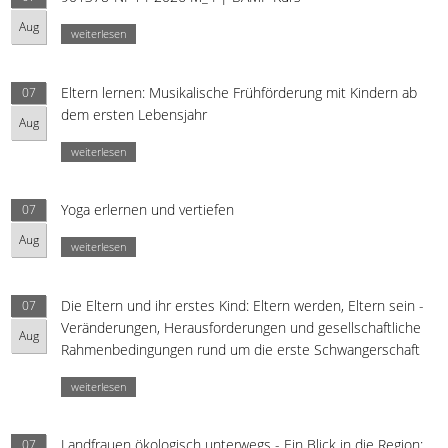
Aug
weiterlesen
Eltern lernen: Musikalische Frühförderung mit Kindern ab
07
dem ersten Lebensjahr
Aug
weiterlesen
Yoga erlernen und vertiefen
07
Aug
weiterlesen
Die Eltern und ihr erstes Kind: Eltern werden, Eltern sein -
07
Veränderungen, Herausforderungen und gesellschaftliche
Aug
Rahmenbedingungen rund um die erste Schwangerschaft
weiterlesen
Landfrauen ökologisch unterwegs - Ein Blick in die Region:
07