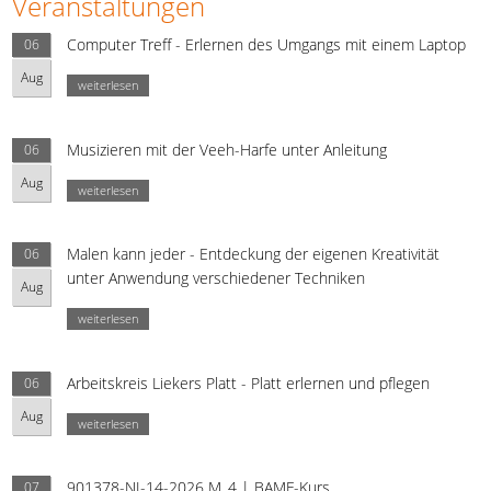
Veranstaltungen
Computer Treff - Erlernen des Umgangs mit einem Laptop
06
Aug
weiterlesen
Musizieren mit der Veeh-Harfe unter Anleitung
06
Aug
weiterlesen
Malen kann jeder - Entdeckung der eigenen Kreativität
06
unter Anwendung verschiedener Techniken
Aug
weiterlesen
Arbeitskreis Liekers Platt - Platt erlernen und pflegen
06
Aug
weiterlesen
901378-NI-14-2026 M_4 | BAMF-Kurs
07