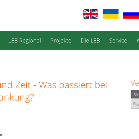
LEB Regional
Projekte
Die LEB
Service
Ve
nd Zeit - Was passiert bei
rankung?
09
Au
hr