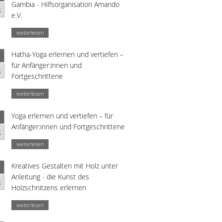
Gambia - Hilfsorganisation Amando
g
e.V.
weiterlesen
Hatha-Yoga erlernen und vertiefen –
für Anfänger:innen und
g
Fortgeschrittene
weiterlesen
Yoga erlernen und vertiefen – für
Anfänger:innen und Fortgeschrittene
g
weiterlesen
Kreatives Gestalten mit Holz unter
Anleitung - die Kunst des
g
Holzschnitzens erlernen
weiterlesen