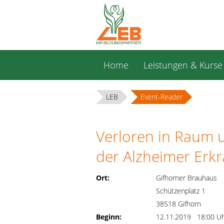
Navigation
Home
Leistungen & Kurse
überspringen
LEB
Event-Reader
Verloren in Raum u
der Alzheimer Erk
Ort:
Gifhorner Brauhaus
Schützenplatz 1
38518 Gifhorn
Beginn:
12.11.2019 18:00 U