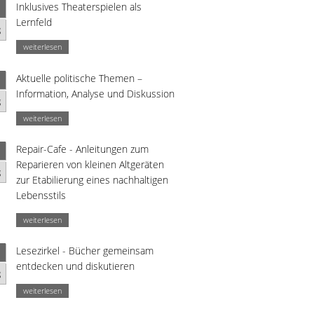
Inklusives Theaterspielen als
Lernfeld
g
weiterlesen
Aktuelle politische Themen –
Information, Analyse und Diskussion
g
weiterlesen
Repair-Cafe - Anleitungen zum
Reparieren von kleinen Altgeräten
g
zur Etabilierung eines nachhaltigen
Lebensstils
weiterlesen
Lesezirkel - Bücher gemeinsam
entdecken und diskutieren
g
weiterlesen