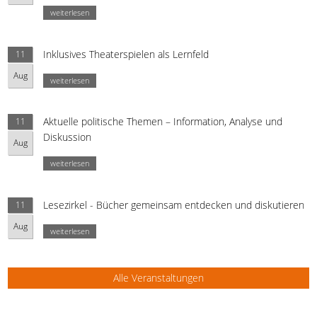
weiterlesen
Inklusives Theaterspielen als Lernfeld
11
Aug
weiterlesen
Aktuelle politische Themen – Information, Analyse und
11
Diskussion
Aug
weiterlesen
Lesezirkel - Bücher gemeinsam entdecken und diskutieren
11
Aug
weiterlesen
Alle Veranstaltungen