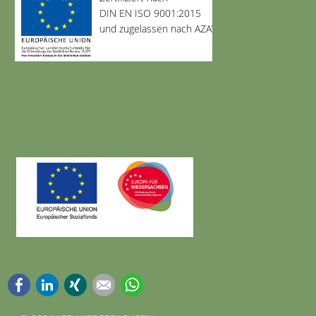
DIN EN ISO 9001:2015
und zugelassen nach AZAV
Facebook
LinkedIn
Xing
E-mail
WhatsApp