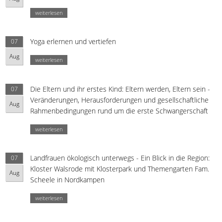
weiterlesen
Yoga erlernen und vertiefen
07
Aug
weiterlesen
Die Eltern und ihr erstes Kind: Eltern werden, Eltern sein -
07
Veränderungen, Herausforderungen und gesellschaftliche
Aug
Rahmenbedingungen rund um die erste Schwangerschaft
weiterlesen
Landfrauen ökologisch unterwegs - Ein Blick in die Region:
07
Kloster Walsrode mit Klosterpark und Themengarten Fam.
Aug
Scheele in Nordkampen
weiterlesen