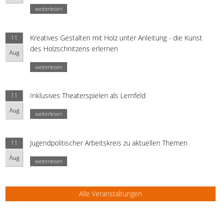
weiterlesen
Kreatives Gestalten mit Holz unter Anleitung - die Kunst
11
des Holzschnitzens erlernen
Aug
weiterlesen
Inklusives Theaterspielen als Lernfeld
11
Aug
weiterlesen
Jugendpolitischer Arbeitskreis zu aktuellen Themen
11
Aug
weiterlesen
Alle Veranstaltungen