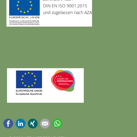
DIN EN ISO 9001:2015
und zugelassen nach AZAV
Facebook
LinkedIn
Xing
E-mail
WhatsApp