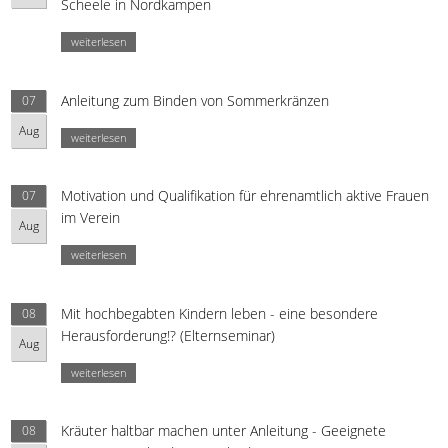
Scheele in Nordkampen
weiterlesen
Anleitung zum Binden von Sommerkränzen
07
Aug
weiterlesen
Motivation und Qualifikation für ehrenamtlich aktive Frauen
07
im Verein
Aug
weiterlesen
Mit hochbegabten Kindern leben - eine besondere
08
Herausforderung!? (Elternseminar)
Aug
weiterlesen
Kräuter haltbar machen unter Anleitung - Geeignete
08