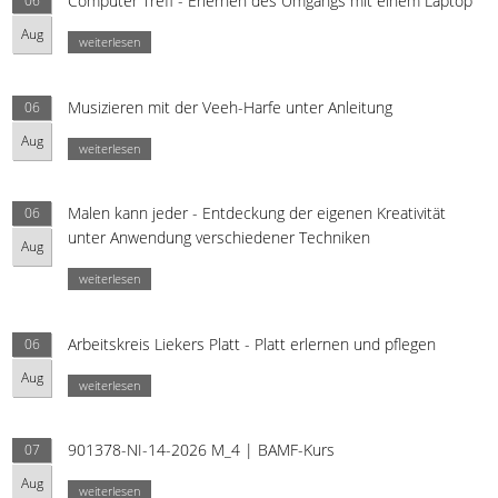
Computer Treff - Erlernen des Umgangs mit einem Laptop
06
Aug
weiterlesen
Musizieren mit der Veeh-Harfe unter Anleitung
06
Aug
weiterlesen
Malen kann jeder - Entdeckung der eigenen Kreativität
06
unter Anwendung verschiedener Techniken
Aug
weiterlesen
Arbeitskreis Liekers Platt - Platt erlernen und pflegen
06
Aug
weiterlesen
901378-NI-14-2026 M_4 | BAMF-Kurs
07
Aug
weiterlesen