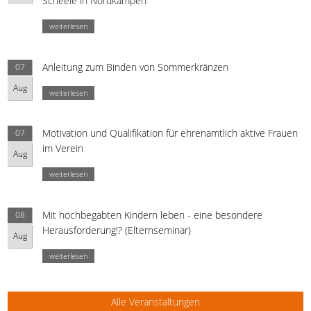
Scheele in Nordkampen
weiterlesen
Anleitung zum Binden von Sommerkränzen
07
Aug
weiterlesen
Motivation und Qualifikation für ehrenamtlich aktive Frauen
07
im Verein
Aug
weiterlesen
Mit hochbegabten Kindern leben - eine besondere
08
Herausforderung!? (Elternseminar)
Aug
weiterlesen
Alle Veranstaltungen