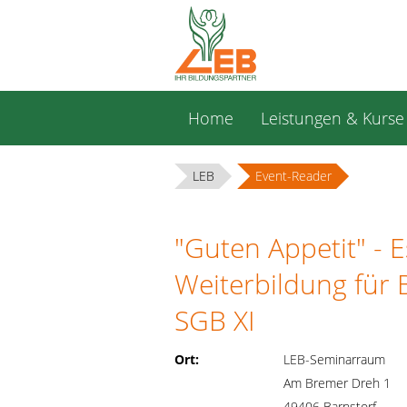
Navigation
Home
Leistungen & Kurse
überspringen
LEB
Event-Reader
"Guten Appetit" - 
Weiterbildung für 
SGB XI
Ort:
LEB-Seminarraum
Am Bremer Dreh 1
49406 Barnstorf