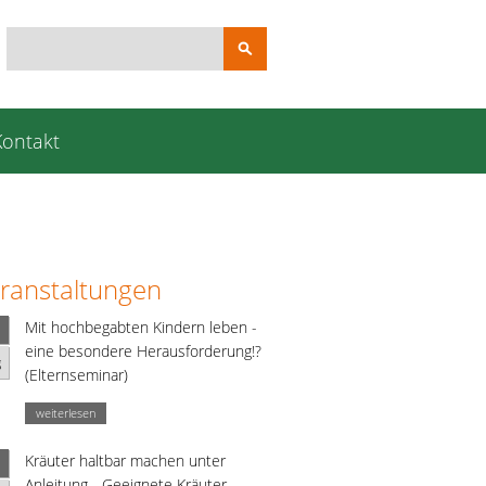
Suchbegriffe
Kontakt
ranstaltungen
Mit hochbegabten Kindern leben -
eine besondere Herausforderung!?
g
(Elternseminar)
weiterlesen
Kräuter haltbar machen unter
Anleitung - Geeignete Kräuter,