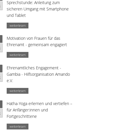
Sprechstunde: Anleitung zum
g
sicheren Umgang mit Smartphone
und Tablet
weiterlesen
Motivation von Frauen für das
Ehrenamt - gemeinsam engagiert
g
weiterlesen
Ehrenamtliches Engagement -
Gambia - Hilfsorganisation Amando
g
e.V.
weiterlesen
Hatha-Yoga erlernen und vertiefen –
für Anfänger:innen und
g
Fortgeschrittene
weiterlesen