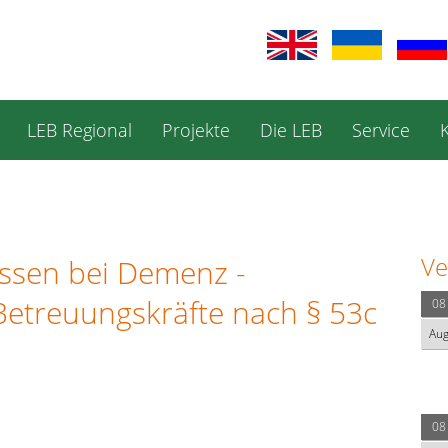
LEB Regional
Projekte
Die LEB
Service
Ve
Essen bei Demenz -
Betreuungskräfte nach § 53c
08
Au
08