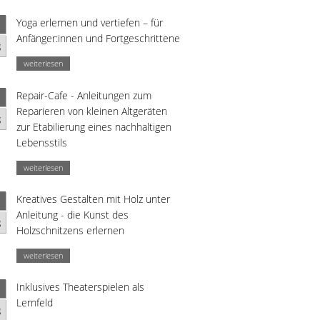
Yoga erlernen und vertiefen – für
Anfänger:innen und Fortgeschrittene
g
weiterlesen
Repair-Cafe - Anleitungen zum
Reparieren von kleinen Altgeräten
g
zur Etabilierung eines nachhaltigen
Lebensstils
weiterlesen
Kreatives Gestalten mit Holz unter
Anleitung - die Kunst des
g
Holzschnitzens erlernen
weiterlesen
Inklusives Theaterspielen als
Lernfeld
g