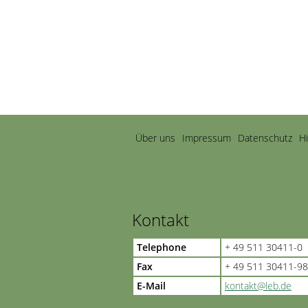
Navigation
Über uns
Impressum
Datenschutz
H
überspringen
Kontakt
Telephone
+ 49 511 30411-0
Fax
+ 49 511 30411-98
E-Mail
kontakt@leb.de