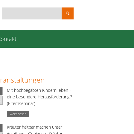
Suchbegriffe
Kontakt
ranstaltungen
Mit hochbegabten Kindern leben -
eine besondere Herausforderung!?
g
(Elternseminar)
weiterlesen
Kräuter haltbar machen unter
Anleitung - Geeignete Kräuter,