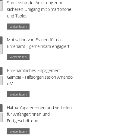
Sprechstunde: Anleitung zum
g
sicheren Umgang mit Smartphone
und Tablet
weiterlesen
Motivation von Frauen für das
Ehrenamt - gemeinsam engagiert
g
weiterlesen
Ehrenamtliches Engagement -
Gambia - Hilfsorganisation Amando
g
e.V.
weiterlesen
Hatha-Yoga erlernen und vertiefen –
für Anfänger:innen und
g
Fortgeschrittene
weiterlesen