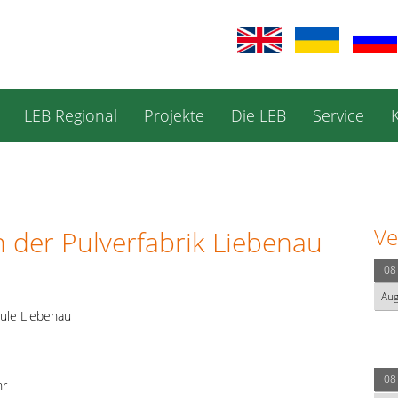
LEB Regional
Projekte
Die LEB
Service
Ve
 der Pulverfabrik Liebenau
08
Au
ule Liebenau
08
hr