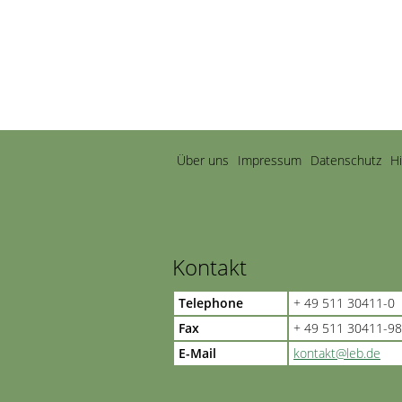
Navigation
Über uns
Impressum
Datenschutz
H
überspringen
Kontakt
Telephone
+ 49 511 30411-0
Fax
+ 49 511 30411-98
E-Mail
kontakt@leb.de