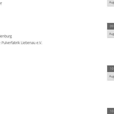
Au
hr
09
Au
ienburg
Pulverfabrik Liebenau e.V.
10
Au
10