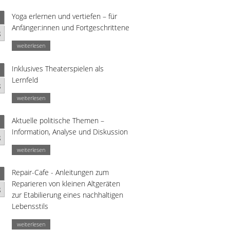
Yoga erlernen und vertiefen – für
Anfänger:innen und Fortgeschrittene
g
weiterlesen
Inklusives Theaterspielen als
Lernfeld
g
weiterlesen
Aktuelle politische Themen –
Information, Analyse und Diskussion
g
weiterlesen
Repair-Cafe - Anleitungen zum
Reparieren von kleinen Altgeräten
g
zur Etabilierung eines nachhaltigen
Lebensstils
weiterlesen