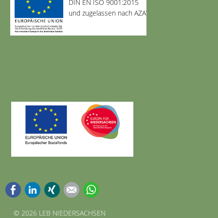
DIN EN ISO 9001:2015
und zugelassen nach AZAV
Facebook
LinkedIn
Xing
E-mail
WhatsApp
©
2026 LEB NIEDERSACHSEN