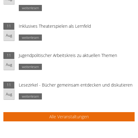
weiterlesen
Inklusives Theaterspielen als Lernfeld
11
Aug
weiterlesen
Jugendpolitischer Arbeitskreis zu aktuellen Themen
11
Aug
weiterlesen
Lesezirkel - Bücher gemeinsam entdecken und diskutieren
11
Aug
weiterlesen
Alle Veranstaltungen