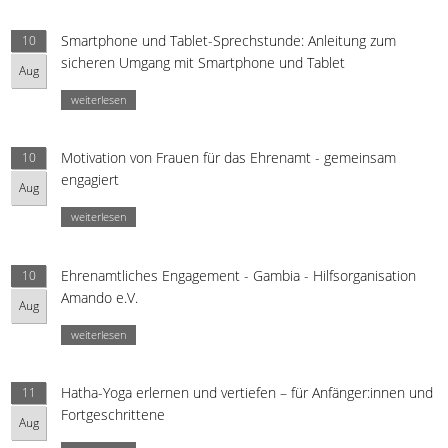
Smartphone und Tablet-Sprechstunde: Anleitung zum
10
sicheren Umgang mit Smartphone und Tablet
Aug
weiterlesen
Motivation von Frauen für das Ehrenamt - gemeinsam
10
engagiert
Aug
weiterlesen
Ehrenamtliches Engagement - Gambia - Hilfsorganisation
10
Amando e.V.
Aug
weiterlesen
Hatha-Yoga erlernen und vertiefen – für Anfänger:innen und
11
Fortgeschrittene
Aug