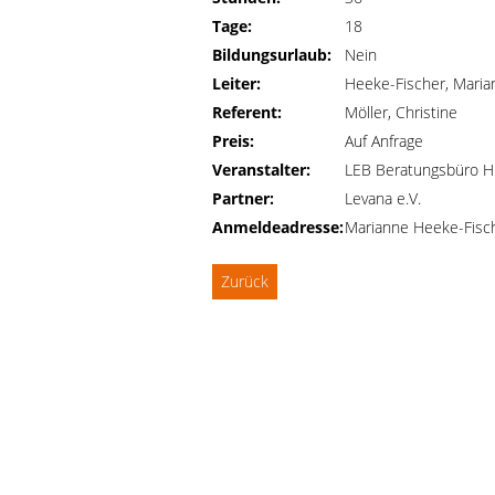
Tage:
18
Bildungsurlaub:
Nein
Leiter:
Heeke-Fischer, Maria
Referent:
Möller, Christine
Preis:
Auf Anfrage
Veranstalter:
LEB Beratungsbüro H
Partner:
Levana e.V.
Anmeldeadresse:
Marianne Heeke-Fisc
Zurück