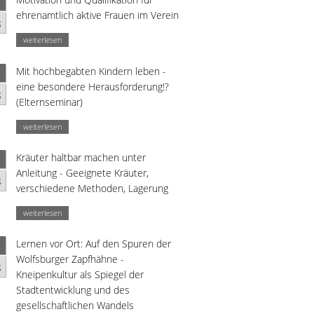
ehrenamtlich aktive Frauen im Verein
g
weiterlesen
Mit hochbegabten Kindern leben -
eine besondere Herausforderung!?
g
(Elternseminar)
weiterlesen
Kräuter haltbar machen unter
Anleitung - Geeignete Kräuter,
g
verschiedene Methoden, Lagerung
weiterlesen
Lernen vor Ort: Auf den Spuren der
Wolfsburger Zapfhähne -
g
Kneipenkultur als Spiegel der
Stadtentwicklung und des
gesellschaftlichen Wandels