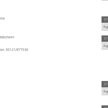
nne
07
Au
ildesheim
07
Au
her, 05121/877530
07
Au