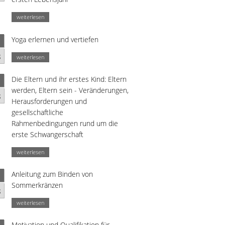
weiterlesen
Yoga erlernen und vertiefen
g
weiterlesen
Die Eltern und ihr erstes Kind: Eltern
werden, Eltern sein - Veränderungen,
g
Herausforderungen und
gesellschaftliche
Rahmenbedingungen rund um die
erste Schwangerschaft
weiterlesen
Anleitung zum Binden von
Sommerkränzen
g
weiterlesen
Motivation und Qualifikation für