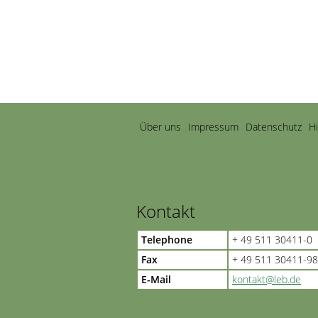
Navigation
Über uns
Impressum
Datenschutz
H
überspringen
Kontakt
Telephone
+ 49 511 30411-0
Fax
+ 49 511 30411-98
E-Mail
kontakt@leb.de