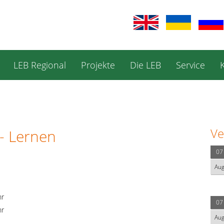
LEB Regional
Projekte
Die LEB
Service
Ve
- Lernen
07
Au
hr
07
hr
Au