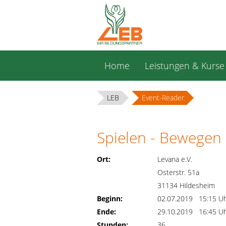
Navigation
Home
Leistungen & Kurse
überspringen
LEB
Event-Reader
Spielen - Bewegen 
Ort:
Levana e.V.
Osterstr. 51a
31134 Hildesheim
Beginn:
02.07.2019 15:15 U
Ende:
29.10.2019 16:45 U
Stunden:
36