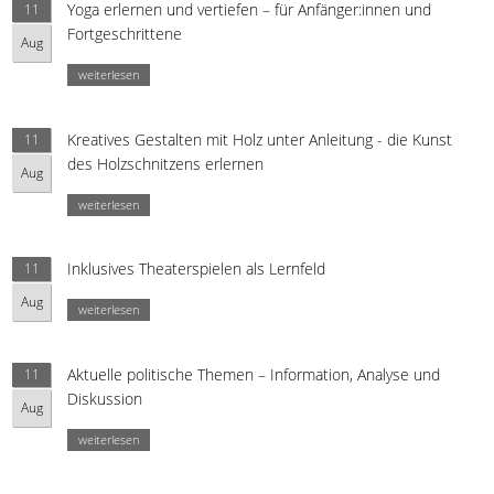
Yoga erlernen und vertiefen – für Anfänger:innen und
11
Fortgeschrittene
Aug
weiterlesen
Kreatives Gestalten mit Holz unter Anleitung - die Kunst
11
des Holzschnitzens erlernen
Aug
weiterlesen
Inklusives Theaterspielen als Lernfeld
11
Aug
weiterlesen
Aktuelle politische Themen – Information, Analyse und
11
Diskussion
Aug
weiterlesen