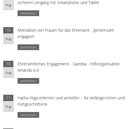
sicheren Umgang mit Smartphone und Tablet
Aug
weiterlesen
Motivation von Frauen für das Ehrenamt - gemeinsam
10
engagiert
Aug
weiterlesen
Ehrenamtliches Engagement - Gambia - Hilfsorganisation
10
Amando e.V.
Aug
weiterlesen
Hatha-Yoga erlernen und vertiefen – für Anfänger:innen und
11
Fortgeschrittene
Aug
weiterlesen