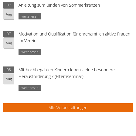
Anleitung zum Binden von Sommerkränzen
07
Aug
weiterlesen
Motivation und Qualifikation für ehrenamtlich aktive Frauen
07
im Verein
Aug
weiterlesen
Mit hochbegabten Kindern leben - eine besondere
08
Herausforderung!? (Elternseminar)
Aug
weiterlesen
Alle Veranstaltungen