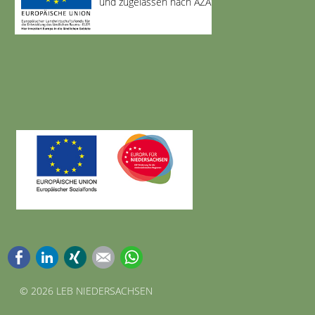
und zugelassen nach AZAV
Facebook
LinkedIn
Xing
E-mail
WhatsApp
©
2026 LEB NIEDERSACHSEN