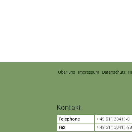
Navigation
Über uns
Impressum
Datenschutz
H
überspringen
Kontakt
Telephone
+ 49 511 30411-0
Fax
+ 49 511 30411-98