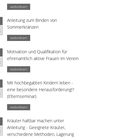
weiterlesen
Anleitung zum Binden von
Sommerkränzen
g
weiterlesen
Motivation und Qualifikation für
ehrenamtlich aktive Frauen im Verein
g
weiterlesen
Mit hochbegabten Kindern leben -
eine besondere Herausforderung!?
g
(Elternseminar)
weiterlesen
Kräuter haltbar machen unter
Anleitung - Geeignete Kräuter,
g
verschiedene Methoden, Lagerung