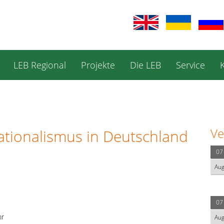
LEB Regional
Projekte
Die LEB
Service
Ve
tionalismus in Deutschland
07
Au
07
hr
Au