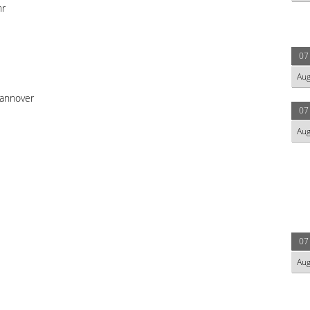
hr
07
Au
annover
07
Au
07
Au