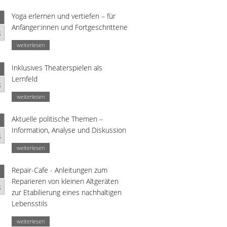
Yoga erlernen und vertiefen – für
Anfänger:innen und Fortgeschrittene
g
weiterlesen
Inklusives Theaterspielen als
Lernfeld
g
weiterlesen
Aktuelle politische Themen –
Information, Analyse und Diskussion
g
weiterlesen
Repair-Cafe - Anleitungen zum
Reparieren von kleinen Altgeräten
g
zur Etabilierung eines nachhaltigen
Lebensstils
weiterlesen