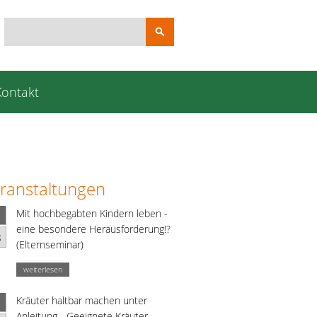
Suchbegriffe
Kontakt
ranstaltungen
Mit hochbegabten Kindern leben -
eine besondere Herausforderung!?
g
(Elternseminar)
weiterlesen
Kräuter haltbar machen unter
Anleitung - Geeignete Kräuter,