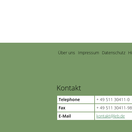
Navigation
Über uns
Impressum
Datenschutz
H
überspringen
Kontakt
Telephone
+ 49 511 30411-0
Fax
+ 49 511 30411-98
E-Mail
kontakt@leb.de