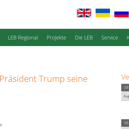
LEB Regional
Projekte
Die LEB
Service
Ve
 Präsident Trump seine
08
Au
08
hr