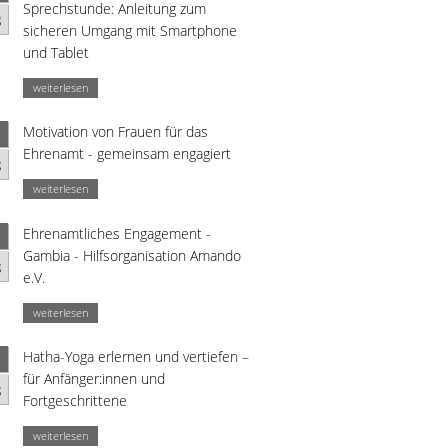
Sprechstunde: Anleitung zum
g
sicheren Umgang mit Smartphone
und Tablet
weiterlesen
Motivation von Frauen für das
Ehrenamt - gemeinsam engagiert
g
weiterlesen
Ehrenamtliches Engagement -
Gambia - Hilfsorganisation Amando
g
e.V.
weiterlesen
Hatha-Yoga erlernen und vertiefen –
für Anfänger:innen und
g
Fortgeschrittene
weiterlesen