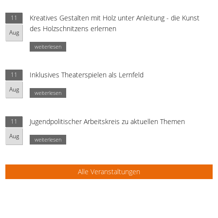
Kreatives Gestalten mit Holz unter Anleitung - die Kunst
11
des Holzschnitzens erlernen
Aug
weiterlesen
Inklusives Theaterspielen als Lernfeld
11
Aug
weiterlesen
Jugendpolitischer Arbeitskreis zu aktuellen Themen
11
Aug
weiterlesen
Alle Veranstaltungen