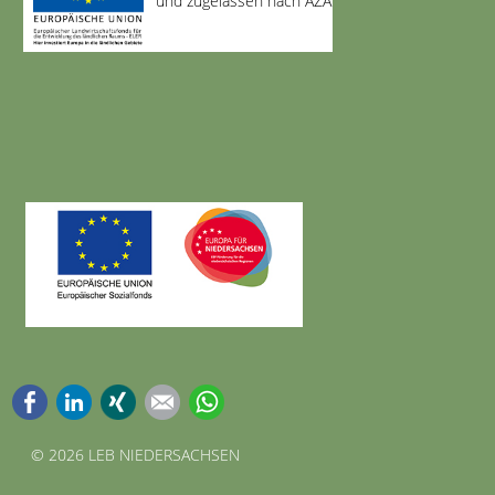
und zugelassen nach AZAV
Facebook
LinkedIn
Xing
E-mail
WhatsApp
©
2026 LEB NIEDERSACHSEN