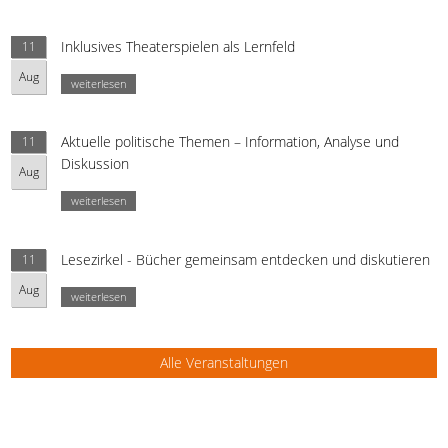
Inklusives Theaterspielen als Lernfeld
11
Aug
weiterlesen
Aktuelle politische Themen – Information, Analyse und
11
Diskussion
Aug
weiterlesen
Lesezirkel - Bücher gemeinsam entdecken und diskutieren
11
Aug
weiterlesen
Alle Veranstaltungen