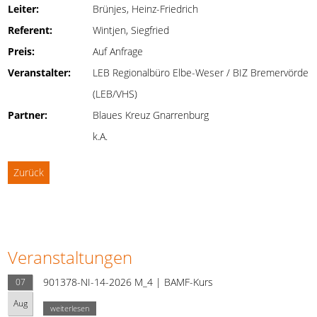
Leiter:
Brünjes, Heinz-Friedrich
Referent:
Wintjen, Siegfried
Preis:
Auf Anfrage
Veranstalter:
LEB Regionalbüro Elbe-Weser / BIZ Bremervörde
(LEB/VHS)
Partner:
Blaues Kreuz Gnarrenburg
k.A.
Zurück
Veranstaltungen
901378-NI-14-2026 M_4 | BAMF-Kurs
07
Aug
weiterlesen