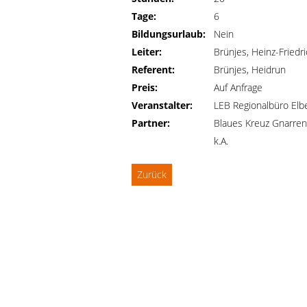
Tage:
6
Bildungsurlaub:
Nein
Leiter:
Brünjes, Heinz-Friedr
Referent:
Brünjes, Heidrun
Preis:
Auf Anfrage
Veranstalter:
LEB Regionalbüro Elb
Partner:
Blaues Kreuz Gnarre
k.A.
Zurück