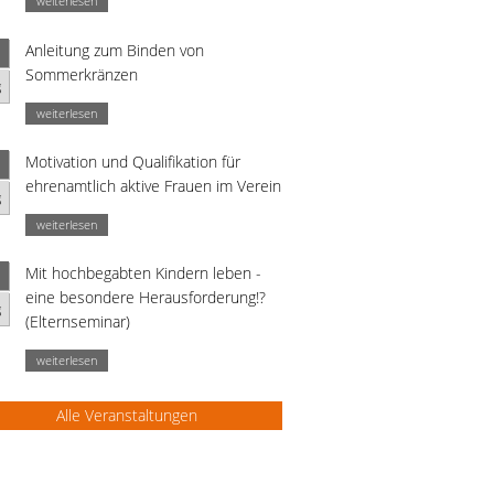
weiterlesen
Anleitung zum Binden von
Sommerkränzen
g
weiterlesen
Motivation und Qualifikation für
ehrenamtlich aktive Frauen im Verein
g
weiterlesen
Mit hochbegabten Kindern leben -
eine besondere Herausforderung!?
g
(Elternseminar)
weiterlesen
Alle Veranstaltungen