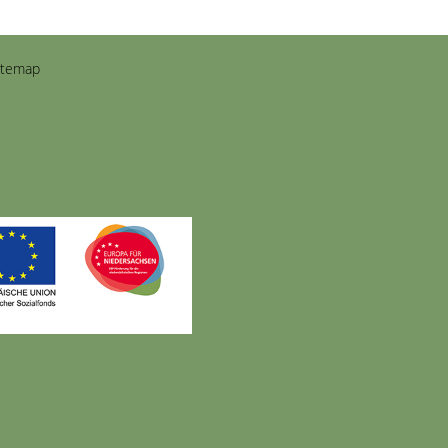
itemap