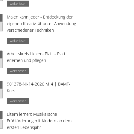
weiterlesen
Malen kann jeder - Entdeckung der
eigenen Kreativität unter Anwendung
g
verschiedener Techniken
weiterlesen
Arbeitskreis Liekers Platt - Platt
erlernen und pflegen
g
weiterlesen
901378-NI-14-2026 M_4 | BAMF-
Kurs
g
weiterlesen
Eltern lernen: Musikalische
Frühförderung mit Kindern ab dem
g
ersten Lebensjahr