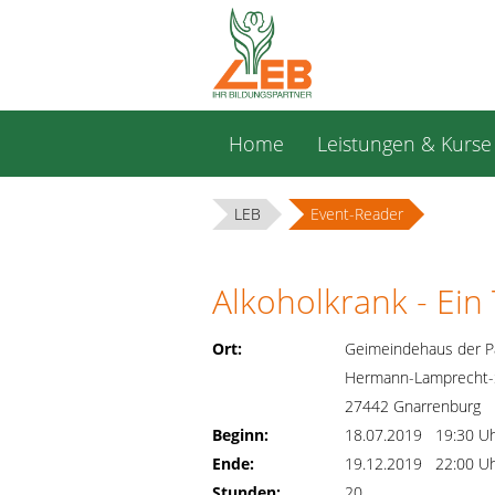
Navigation
Home
Leistungen & Kurse
überspringen
LEB
Event-Reader
Alkoholkrank - Ein
Ort:
Geimeindehaus der P
Hermann-Lamprecht-
27442 Gnarrenburg
Beginn:
18.07.2019 19:30 U
Ende:
19.12.2019 22:00 U
Stunden:
20