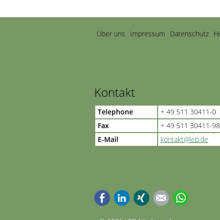
Navigation
Über uns
Impressum
Datenschutz
H
überspringen
Kontakt
Telephone
+ 49 511 30411-0
Fax
+ 49 511 30411-98
E-Mail
kontakt@leb.de
Facebook
LinkedIn
Xing
E-mail
WhatsApp