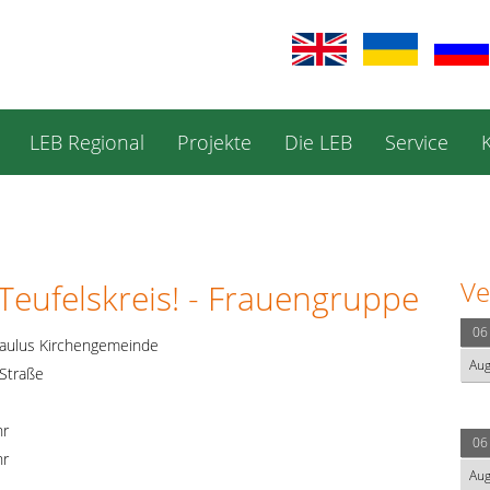
LEB Regional
Projekte
Die LEB
Service
Ve
 Teufelskreis! - Frauengruppe
06
aulus Kirchengemeinde
Au
Straße
hr
06
hr
Au