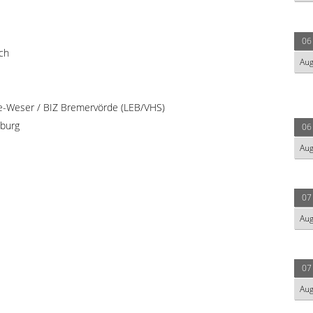
06
ich
Au
e-Weser / BIZ Bremervörde (LEB/VHS)
nburg
06
Au
07
Au
07
Au