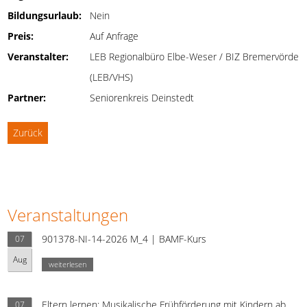
Bildungsurlaub:
Nein
Preis:
Auf Anfrage
Veranstalter:
LEB Regionalbüro Elbe-Weser / BIZ Bremervörde
(LEB/VHS)
Partner:
Seniorenkreis Deinstedt
Zurück
Veranstaltungen
901378-NI-14-2026 M_4 | BAMF-Kurs
07
Aug
weiterlesen
Eltern lernen: Musikalische Frühförderung mit Kindern ab
07