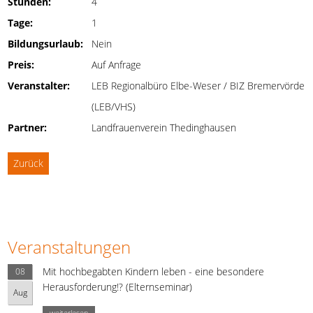
Stunden:
4
Tage:
1
Bildungsurlaub:
Nein
Preis:
Auf Anfrage
Veranstalter:
LEB Regionalbüro Elbe-Weser / BIZ Bremervörde
(LEB/VHS)
Partner:
Landfrauenverein Thedinghausen
Zurück
Veranstaltungen
Mit hochbegabten Kindern leben - eine besondere
08
Herausforderung!? (Elternseminar)
Aug
weiterlesen