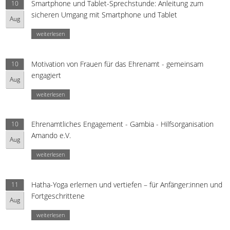
Smartphone und Tablet-Sprechstunde: Anleitung zum
10
sicheren Umgang mit Smartphone und Tablet
Aug
weiterlesen
Motivation von Frauen für das Ehrenamt - gemeinsam
10
engagiert
Aug
weiterlesen
Ehrenamtliches Engagement - Gambia - Hilfsorganisation
10
Amando e.V.
Aug
weiterlesen
Hatha-Yoga erlernen und vertiefen – für Anfänger:innen und
11
Fortgeschrittene
Aug
weiterlesen