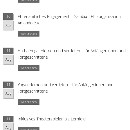
Ehrenamtliches Engagement - Gambia - Hilfsorganisation
10
Amando e.V.
Aug
weiterlesen
Hatha-Yoga erlernen und vertiefen – für Anfänger:innen und
11
Fortgeschrittene
Aug
weiterlesen
Yoga erlernen und vertiefen – für Anfänger:innen und
11
Fortgeschrittene
Aug
weiterlesen
Inklusives Theaterspielen als Lernfeld
11
Aug
weiterlesen