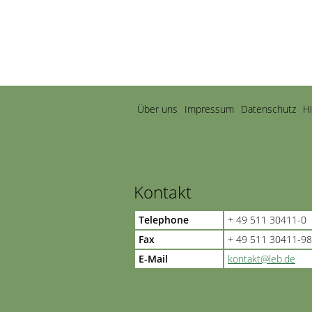
Navigation
Über uns
Impressum
Datenschutz
H
überspringen
Kontakt
Telephone
+ 49 511 30411-0
Fax
+ 49 511 30411-98
E-Mail
kontakt@leb.de