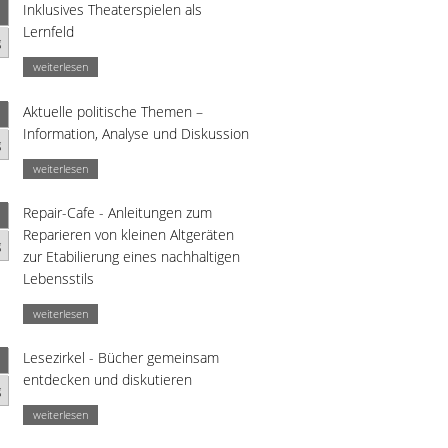
Inklusives Theaterspielen als
Lernfeld
g
weiterlesen
Aktuelle politische Themen –
Information, Analyse und Diskussion
g
weiterlesen
Repair-Cafe - Anleitungen zum
Reparieren von kleinen Altgeräten
g
zur Etabilierung eines nachhaltigen
Lebensstils
weiterlesen
Lesezirkel - Bücher gemeinsam
entdecken und diskutieren
g
weiterlesen