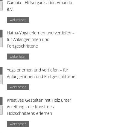
Gambia - Hilfsorganisation Amando
g
e.V.
weiterlesen
Hatha-Yoga erlernen und vertiefen –
für Anfänger:innen und
g
Fortgeschrittene
weiterlesen
Yoga erlernen und vertiefen – für
Anfänger:innen und Fortgeschrittene
g
weiterlesen
Kreatives Gestalten mit Holz unter
Anleitung - die Kunst des
g
Holzschnitzens erlernen
weiterlesen