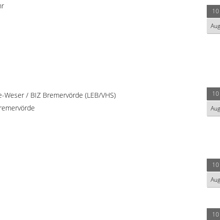
hr
10
Au
10
e-Weser / BIZ Bremervörde (LEB/VHS)
remervörde
Au
10
Au
10