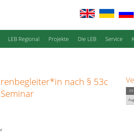
LEB Regional
Projekte
Die LEB
Service
Ve
orenbegleiter*in nach § 53c
s-Seminar
09
Au
hr