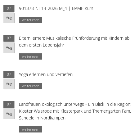
901378-NI-14-2026 M_4 | BAMF-Kurs
07
Aug
weiterlesen
Eltern lernen: Musikalische Frühförderung mit Kindern ab
07
dem ersten Lebensjahr
Aug
weiterlesen
Yoga erlernen und vertiefen
07
Aug
weiterlesen
Landfrauen ökologisch unterwegs - Ein Blick in die Region:
07
Kloster Walsrode mit Klosterpark und Themengarten Fam.
Aug
Scheele in Nordkampen
weiterlesen