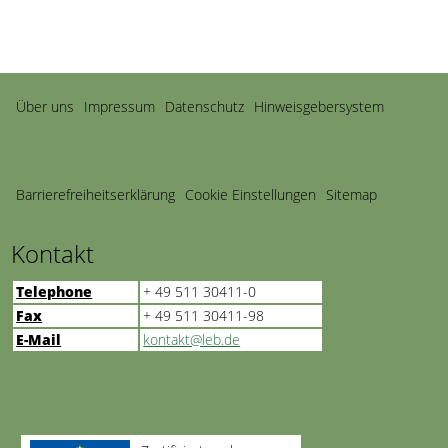
Navigation
Über uns
Impressum
Datenschutz
Hinweisgebersystem
überspringen
Barriere­freiheits­erklärung
Cookie Einstellungen
Sitemap
Kontakt
Telephone
+ 49 511 30411-0
Fax
+ 49 511 30411-98
E-Mail
kontakt@leb.de