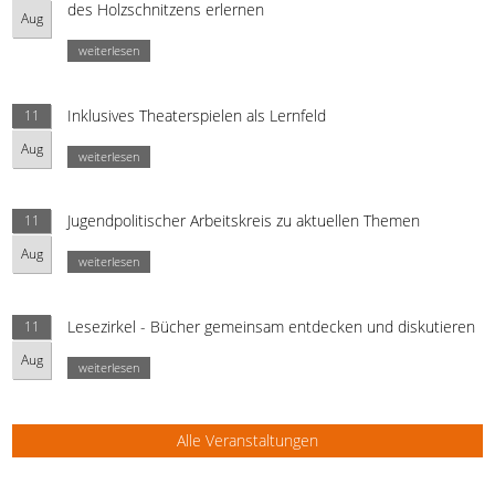
des Holzschnitzens erlernen
Aug
weiterlesen
Inklusives Theaterspielen als Lernfeld
11
Aug
weiterlesen
Jugendpolitischer Arbeitskreis zu aktuellen Themen
11
Aug
weiterlesen
Lesezirkel - Bücher gemeinsam entdecken und diskutieren
11
Aug
weiterlesen
Alle Veranstaltungen