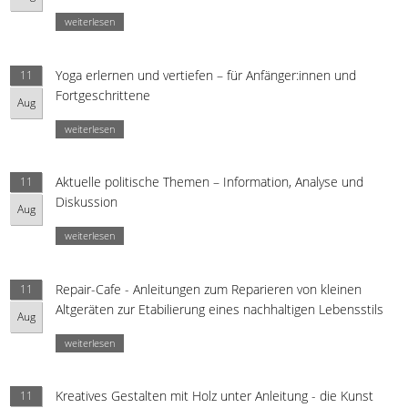
weiterlesen
Yoga erlernen und vertiefen – für Anfänger:innen und
11
Fortgeschrittene
Aug
weiterlesen
Aktuelle politische Themen – Information, Analyse und
11
Diskussion
Aug
weiterlesen
Repair-Cafe - Anleitungen zum Reparieren von kleinen
11
Altgeräten zur Etabilierung eines nachhaltigen Lebensstils
Aug
weiterlesen
Kreatives Gestalten mit Holz unter Anleitung - die Kunst
11