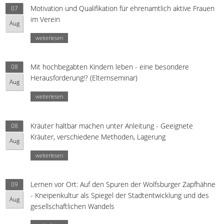
Motivation und Qualifikation für ehrenamtlich aktive Frauen
07
im Verein
Aug
weiterlesen
Mit hochbegabten Kindern leben - eine besondere
08
Herausforderung!? (Elternseminar)
Aug
weiterlesen
Kräuter haltbar machen unter Anleitung - Geeignete
08
Kräuter, verschiedene Methoden, Lagerung
Aug
weiterlesen
Lernen vor Ort: Auf den Spuren der Wolfsburger Zapfhähne
09
- Kneipenkultur als Spiegel der Stadtentwicklung und des
Aug
gesellschaftlichen Wandels