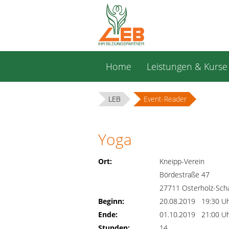
Navigation
Home
Leistungen & Kurse
überspringen
LEB
Event-Reader
Yoga
Ort:
Kneipp-Verein
Bördestraße 47
27711 Osterholz-Sc
Beginn:
20.08.2019 19:30 U
Ende:
01.10.2019 21:00 U
Stunden:
14