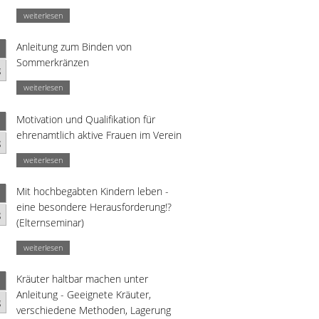
weiterlesen
Anleitung zum Binden von
Sommerkränzen
g
weiterlesen
Motivation und Qualifikation für
ehrenamtlich aktive Frauen im Verein
g
weiterlesen
Mit hochbegabten Kindern leben -
eine besondere Herausforderung!?
g
(Elternseminar)
weiterlesen
Kräuter haltbar machen unter
Anleitung - Geeignete Kräuter,
g
verschiedene Methoden, Lagerung