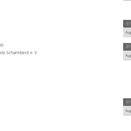
07
Au
lz
07
olz-Scharmbeck e. V.
Au
07
Au