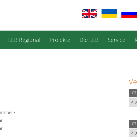
LEB Regional
Projekte
Die LEB
Service
Ve
07
Au
harmbeck
hr
07
hr
Au