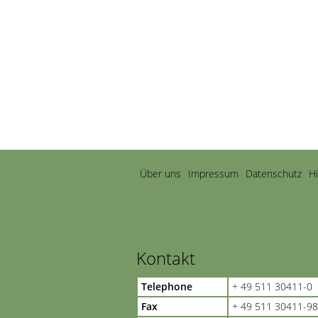
Navigation
Über uns
Impressum
Datenschutz
H
überspringen
Kontakt
Telephone
+ 49 511 30411-0
Fax
+ 49 511 30411-98