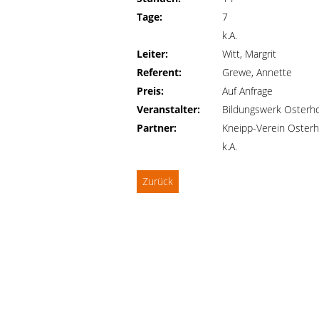
Tage:
7
k.A.
Leiter:
Witt, Margrit
Referent:
Grewe, Annette
Preis:
Auf Anfrage
Veranstalter:
Bildungswerk Osterho
Partner:
Kneipp-Verein Osterh
k.A.
Zurück