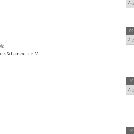
Au
09
Au
lz
olz-Scharmbeck e. V.
10
Au
10