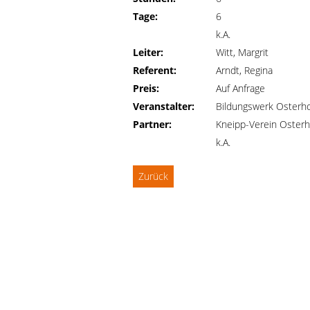
Tage:
6
k.A.
Leiter:
Witt, Margrit
Referent:
Arndt, Regina
Preis:
Auf Anfrage
Veranstalter:
Bildungswerk Osterho
Partner:
Kneipp-Verein Osterh
k.A.
Zurück