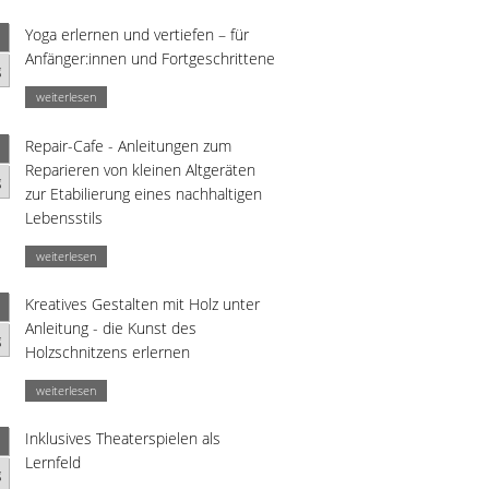
Yoga erlernen und vertiefen – für
Anfänger:innen und Fortgeschrittene
g
weiterlesen
Repair-Cafe - Anleitungen zum
Reparieren von kleinen Altgeräten
g
zur Etabilierung eines nachhaltigen
Lebensstils
weiterlesen
Kreatives Gestalten mit Holz unter
Anleitung - die Kunst des
g
Holzschnitzens erlernen
weiterlesen
Inklusives Theaterspielen als
Lernfeld
g