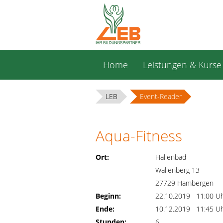
Navigation
Home
Leistungen & Kurse
überspringen
LEB
Event-Reader
Aqua-Fitness
Ort:
Hallenbad
Wällenberg 13
27729 Hambergen
Beginn:
22.10.2019 11:00 U
Ende:
10.12.2019 11:45 U
Stunden:
6