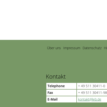
Navigation
Über uns
Impressum
Datenschutz
H
überspringen
Kontakt
Telephone
+ 49 511 30411-0
Fax
+ 49 511 30411-98
E-Mail
kontakt@leb.de