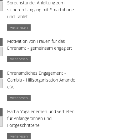
Sprechstunde: Anleitung zum
g
sicheren Umgang mit Smartphone
und Tablet
weiterlesen
Motivation von Frauen für das
Ehrenamt - gemeinsam engagiert
g
weiterlesen
Ehrenamtliches Engagement -
Gambia - Hilfsorganisation Amando
g
e.V.
weiterlesen
Hatha-Yoga erlernen und vertiefen –
für Anfänger:innen und
g
Fortgeschrittene
weiterlesen