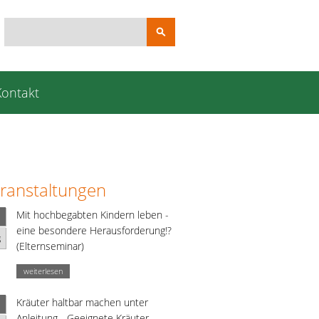
Suchbegriffe
Kontakt
ranstaltungen
Mit hochbegabten Kindern leben -
eine besondere Herausforderung!?
g
(Elternseminar)
weiterlesen
Kräuter haltbar machen unter
Anleitung - Geeignete Kräuter,