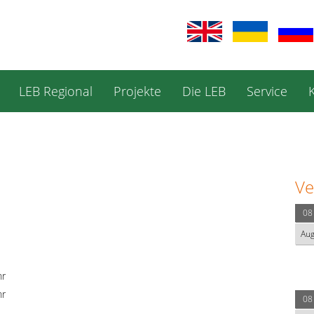
LEB Regional
Projekte
Die LEB
Service
Ve
08
Au
hr
hr
08